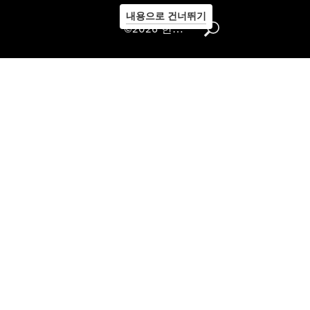
내용으로 건너뛰기
©2026 한성자동차㈜
서비스 안
내
서비스 상
품 안내
Express
Service
모빌리티
솔루션
메르세데
스-벤츠
순정부품