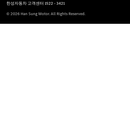
한성자동
차 소개
뉴스 및 이
벤트
전시장 네트
워크
서비스센
터 네트워
크
CLUB
HANSUNG