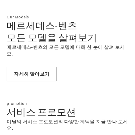
메르세데
스 미 커
넥트
Our Models
메르세데스-벤츠
메르세데
스 미 디
모든 모델을 살펴보기
지털 어시
스턴트
메르세데스-벤츠의 모든 모델에 대해 한 눈에 살펴 보세
메르세데
요.
스 미 커
넥트 가이
드
자세히 알아보기
로열티 &
멤버십 프
로그램
promotion
서비스 프로모션
이달의 서비스 프로모션의 다양한 헤택을 지금 만나 보세
요.