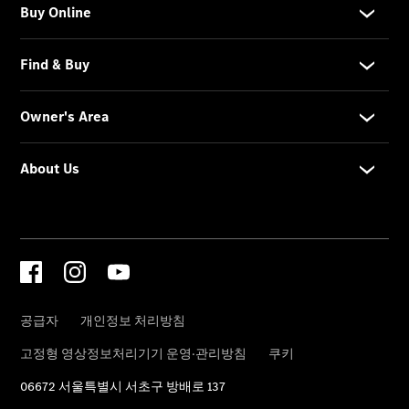
스-벤츠
가이드
공식 서비스
센터 찾기
메르세데
스 미 스
토어
About Us