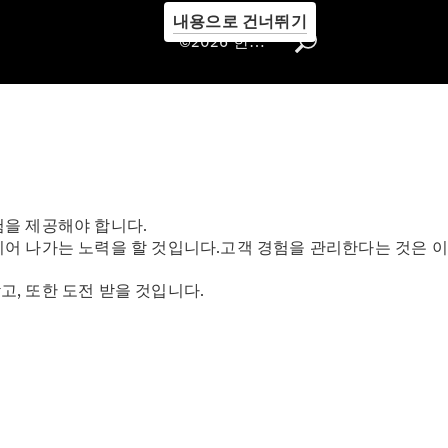
내용으로 건너뛰기
©2026 한성자동차㈜
험을 제공해야 합니다.
서비스 안
이어 나가는 노력을 할 것입니다.고객 경험을 관리한다는 것은 
내
서비스 상
, 또한 도전 받을 것입니다.
품 안내
Express
Service
모빌리티
솔루션
메르세데
스-벤츠
순정부품