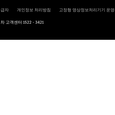
한성자동
차 소개
뉴스 및 이
벤트
전시장 네트
워크
서비스센
터 네트워
크
CLUB
HANSUNG