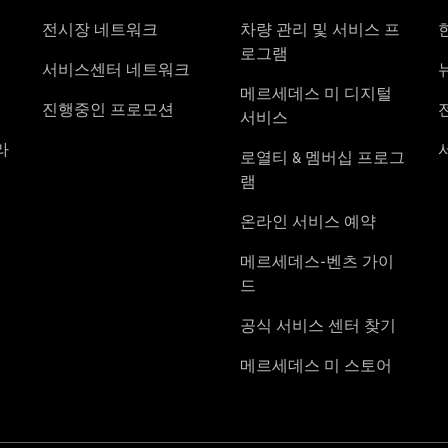
스-벤츠
가이드
공식 서비스
센터 찾기
메르세데
스 미 스
토어
About Us