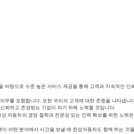
메르세데
스 미 커
넥트
메르세데
스 미 디
지털 어시
스턴트
메르세데
스 미 커
넥트 가이
드
로열티 &
멤버십 프
을 바탕으로 수준 높은 서비스 제공을 통해 고객과 지속적인 신
로그램
고 의무를 포함합니다. 또한 우리의 고객에 대한 존중을 나타냅니다.
신뢰하고 존경받는 기업이 되기 위해 노력할 것입니다.
는 한성 자동차의 경영 철학과 전문성 있는 인력 확보를 위한 노력
객이 어떤 분야에서 시간을 보낼 때 한성자동차도 함께 하는 것