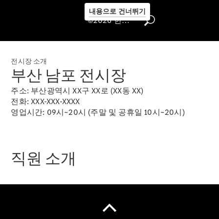
내용으로 건너뛰기
©2026 한성자동차㈜
전시장 소개
부산 남포 전시장
주소: 부산광역시 XX구 XX로 (XX동 XX)
전화: XXX-XXX-XXXX
서비스 안
영업시간: 09시~20시 (주말 및 공휴일 10시~20시)
내
서비스 상
품 안내
직원 소개
Express
Service
모빌리티
솔루션
메르세데
스-벤츠
순정부품