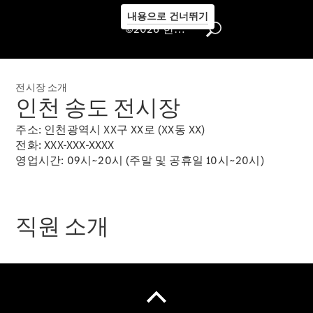
내용으로 건너뛰기
©2026 한성자동차㈜
전시장 소개
인천 송도 전시장
주소: 인천광역시 XX구 XX로 (XX동 XX)
전화: XXX-XXX-XXXX
서비스 안
영업시간: 09시~20시 (주말 및 공휴일 10시~20시)
내
서비스 상
품 안내
직원 소개
Express
Service
모빌리티
솔루션
메르세데
스-벤츠
순정부품